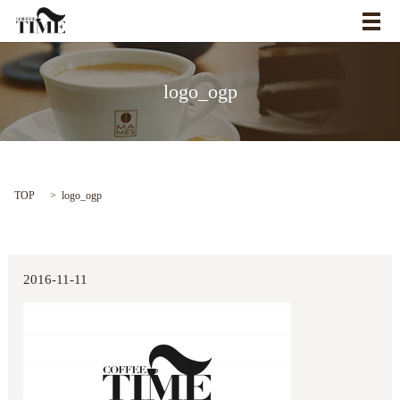
メ
logo_ogp
TOP
logo_ogp
2016-11-11