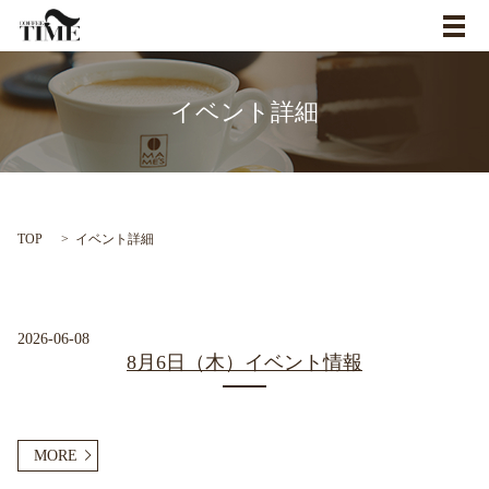
メ
イベント詳細
TOP
イベント詳細
2026-06-08
8月6日（木）イベント情報
MORE