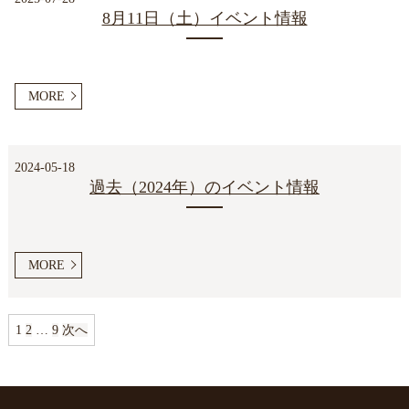
8月11日（土）イベント情報
MORE
2024-05-18
過去（2024年）のイベント情報
MORE
1
2
…
9
次へ