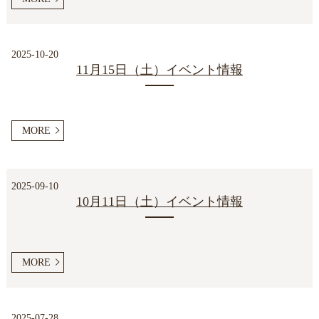
2025-10-20
11月15日（土）イベント情報
MORE
2025-09-10
10月11日（土）イベント情報
MORE
2025-07-28