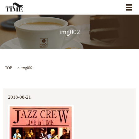
メ
img002
TOP
img002
2018-08-21