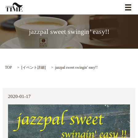
メ
jazzpal sweet swingin’ easy!!
TOP
[
イベント詳細
]
jazzpal sweet swingin’ easy!!
2020-01-17