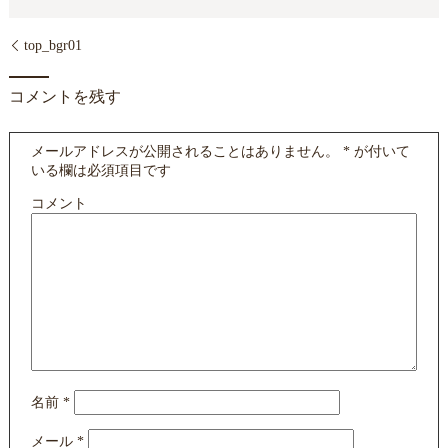
top_bgr01
コメントを残す
メールアドレスが公開されることはありません。
*
が付いて
いる欄は必須項目です
コメント
名前
*
メール
*